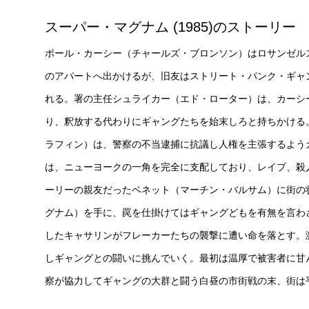
スーパー・マグナム (1985)のストーリー
ポール・カーシー（チャールズ・ブロンソン）はロサンゼル
のアパートへ出かけるが、旧友はストリート・パンク・ギャ
れる。署の主任シュライカー（エド・ローター）は、カーシ
り、釈放する代わりにギャングたちを始末しろと持ちかける
ラフィン）は、警察の不当逮捕に抗議し人権を主張するよう
は、ニューヨークの一角を完全に支配しており、レイプ、殺
ーリーの親友だったベネット（マーチン・バルサム）に街の状
グナム）を手に、罠を仕掛けてはギャングどもを有無を言わ
したキャサリンがフレーカーたちの襲撃に遭い命を落とす。
しギャングとの闘いに挑んでいく。最初は温厚で被害者に甘
察が協力してギャングの大群と闘う白昼の市街戦の末、街は