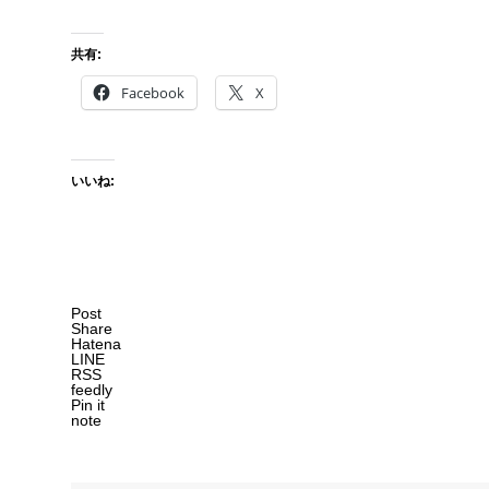
共有:
Facebook
X
いいね:
Post
Share
Hatena
LINE
RSS
feedly
Pin it
note