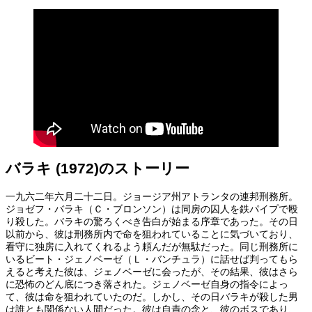
バラキ (1972)のストーリー
一九六二年六月二十二日。ジョージア州アトランタの連邦刑務所。
ジョゼフ・バラキ（Ｃ・ブロンソン）は同房の囚人を鉄パイプで殴
り殺した。バラキの驚ろくべき告白が始まる序章であった。その日
以前から、彼は刑務所内で命を狙われていることに気づいており、
看守に独房に入れてくれるよう頼んだが無駄だった。同じ刑務所に
いるビート・ジェノベーゼ（Ｌ・バンチュラ）に話せば判ってもら
えると考えた彼は、ジェノベーゼに会ったが、その結果、彼はさら
に恐怖のどん底につき落された。ジェノベーゼ自身の指令によっ
て、彼は命を狙われていたのだ。しかし、その日バラキが殺した男
は誰とも関係ない人間だった。彼は自責の念と、彼のボスであり、