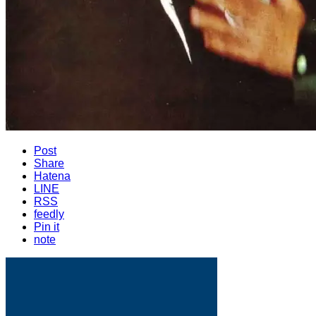
Post
Share
Hatena
LINE
RSS
feedly
Pin it
note