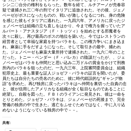
シン二〇台分の権利をもらった。数年を経て、ルチアーノが売春容
疑で逮捕され三〇年の刑でイタリアに追放された。その後、ジェノ
ベーゼがボスになったものの、戦いが激しくなるにつれ、身の危険
を感じた彼もイタリアに逃れた。一九四六年、アメリカに戻ったジ
ェノベーゼは組織の立ち直しをはかり、今まで権力を握っていたア
ルバート・アナスタジア（Ｆ・トッツィ）を始めとする邪魔者を
次々に殺し、再び最高のボスの地位を築いた。今ではレストランの
経営者として幸福な家庭を持つバラキも、この権力争いにまき込ま
れ、麻薬に手をだすようになった。そして取引きの最中、捕われ
た。ジェノベーゼも麻薬大量所持で逮捕された。一九六〇年のこと
だった。トニー・ベンダー（Ｆ・バレカ）の陰謀だったが、、ジェ
ノベーゼはバラキも仲間だと思い込み二万ドルの賞金をかけて刑務
所内のバラキを狙ったのだ。一九六三年、上院審問委員会は、組織
犯罪史上、最も重要な証人ジョゼフ・バラキの証言を聞いたが、委
員たちは自分たちの売名のために、彼に時代錯誤的な“ギャング物
語”を求めた。再び独房に戻ったバラキはへ仲間を裏切った自責の念
と、彼が信用したアメリカなる組織が全く駄目なものであることに
絶望し、自殺を図った。ＦＢＩのライアンに発見され、彼は一命を
とりとめた。ジョゼフ・バラキは、ジェノベーゼの死後まで、完全
警備の独房の中で生きた。逃亡をふせぐためではなく、中に入り込
めないようになっている独房の中で－－。
共有: