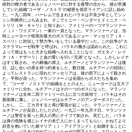
絶対の権力者であるジェノベーゼに対する復讐の念から、彼が所属
していた組織“コーザ・ノストラ”の秘密を係官ライアンに話し始め
た。一九〇四年、ハーレムで生まれたバラキは不良少年としてシン
シン刑務所にぶち込まれ、そこでトニー・ベンダーとドミニク・ペ
トリリ（Ｗ・キャリ）と知りあい、ファミリーの一つマランツァー
ノ（Ｊ・ワイズマン）一家の一員となった。マランツァーノは、当
時ニューヨーク暗黒街最大のボスであるジョー・マッセリア（Ａ・
スペリ）に対抗して勢力争いをしている最中だった。この抗争が“カ
ステラマレーゼ戦争”と呼ばれ、バラキの働きは認められた。これに
よって彼はもっと大きな組織へ入れることになり、ガエタノ・レイ
ナ（Ａ・ナザーリ）と血の誓いを行い“兄弟”となった。しかしレイナ
はすぐ殺され、その葬儀の席上、ルチアーノとマランツァーノは後
日、話し合いの席を持つ約束をした。数日後、ルチアーノの招待に
よってレストランに現れたマッセリアは、彼の部下によって殺され
た。平和が戻った。マランツァーノは全国からボスたちを集め
て、“コーザ・ノストラ”の組織をととのえた。ニューヨークは五大フ
ァミリーに分れ、ルチアーノはその一つのボスになった。マランツ
ァナーノは全米二四ファミリーの上に立つ大統領で、バラキはその
親衛隊に属し、ジェノベーゼはルチアーノのアンダーボスだった。
しかし、二、三カ月すると再び緊張が起こった。マランツァーノと
ルチアーノが反目しだしたのだ。一九三一年九月十日。マランツァ
ーノは警官を装った四人の男にナイフで刺され、死亡した。バラキ
は身の危険を感じレイナの未亡人にかくまってもらい、かねてより
好意を抱いていた娘マリア（Ｊ・アイアランド）と結婚することに
なった。バラキはやがてジェノベーゼの部下となり、スロット・マ